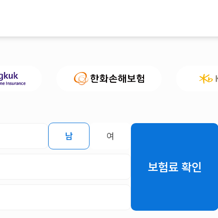
남
여
보험료 확인